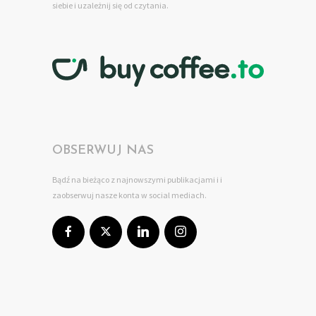
siebie
i uzależnij się od czytania.
OBSERWUJ NAS
Bądź na bieżąco z najnowszymi publikacjami i i
zaobserwuj nasze konta w social mediach.