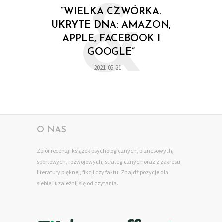
&
“WIELKA CZWÓRKA.
UKRYTE DNA: AMAZON,
APPLE, FACEBOOK I
GOOGLE”
2021-05-21
O NAS
Zbiór recenzji książek psychologicznych, biznesowych,
sportowych, rozwojowych, strategicznych oraz z zakresu
literatury pięknej, fikcji czy faktu. Znajdź pozycje dla
siebie
i uzależnij się od czytania.