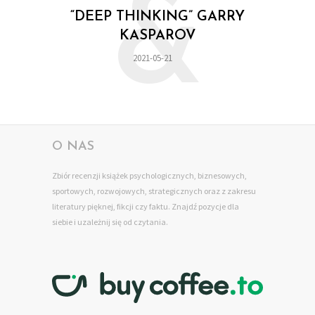
&
“DEEP THINKING” GARRY
KASPAROV
2021-05-21
O NAS
Zbiór recenzji książek psychologicznych, biznesowych,
sportowych, rozwojowych, strategicznych oraz z zakresu
literatury pięknej, fikcji czy faktu. Znajdź pozycje dla
siebie
i uzależnij się od czytania.