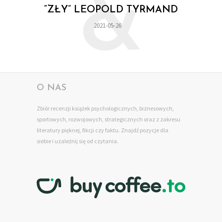
&
“ZŁY” LEOPOLD TYRMAND
2021-05-26
O NAS
Zbiór recenzji książek psychologicznych, biznesowych,
sportowych, rozwojowych, strategicznych oraz z zakresu
literatury pięknej, fikcji czy faktu. Znajdź pozycje dla
siebie
i uzależnij się od czytania.