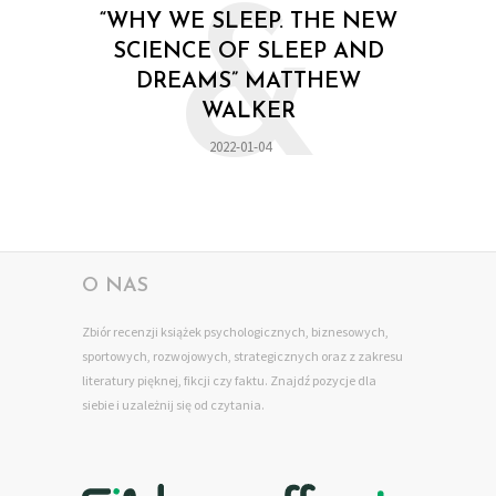
&
“WHY WE SLEEP. THE NEW
SCIENCE OF SLEEP AND
DREAMS” MATTHEW
WALKER
2022-01-04
O NAS
Zbiór recenzji książek psychologicznych, biznesowych,
sportowych, rozwojowych, strategicznych oraz z zakresu
literatury pięknej, fikcji czy faktu. Znajdź pozycje dla
siebie
i uzależnij się od czytania.