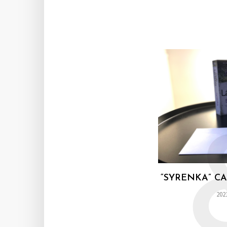
“SYRENKA” C
202