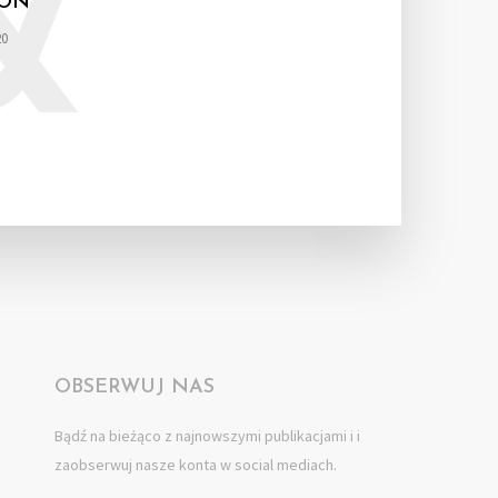
&
TON
20
OBSERWUJ NAS
Bądź na bieżąco z najnowszymi publikacjami i i
zaobserwuj nasze konta w social mediach.