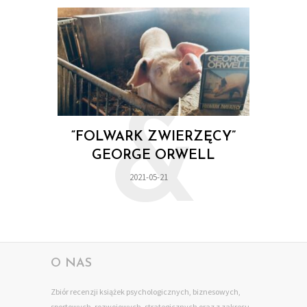
&
“FOLWARK ZWIERZĘCY”
GEORGE ORWELL
2021-05-21
O NAS
Zbiór recenzji książek psychologicznych, biznesowych,
sportowych, rozwojowych, strategicznych oraz z zakresu