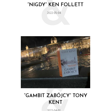
&
“NIGDY” KEN FOLLETT
2022-05-04
&
“GAMBIT ZABÓJCY” TONY
KENT
2022-04-01