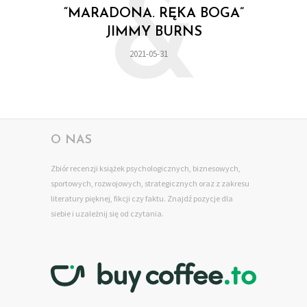
&
“MARADONA. RĘKA BOGA”
JIMMY BURNS
2021-05-31
O NAS
Zbiór recenzji książek psychologicznych, biznesowych,
sportowych, rozwojowych, strategicznych oraz z zakresu
literatury pięknej, fikcji czy faktu. Znajdź pozycje dla
siebie
i uzależnij się od czytania.