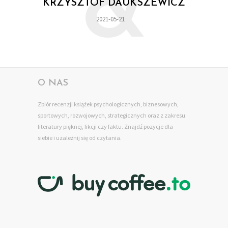
&
KRZYSZTOF DAUKSZEWICZ
2021-05-21
O NAS
Zbiór recenzji książek psychologicznych, biznesowych,
sportowych, rozwojowych, strategicznych oraz z zakresu
literatury pięknej, fikcji czy faktu. Znajdź pozycje dla
siebie
i uzależnij się od czytania.