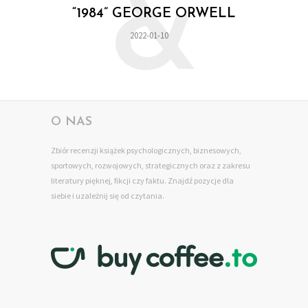
&
“1984” GEORGE ORWELL
2022-01-10
O NAS
Zbiór recenzji książek psychologicznych, biznesowych,
sportowych, rozwojowych, strategicznych oraz z zakresu
literatury pięknej, fikcji czy faktu. Znajdź pozycje dla
siebie
i uzależnij się od czytania.