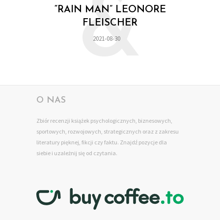
&
“RAIN MAN” LEONORE
FLEISCHER
2021-08-30
O NAS
Zbiór recenzji książek psychologicznych, biznesowych,
sportowych, rozwojowych, strategicznych oraz z zakresu
literatury pięknej, fikcji czy faktu. Znajdź pozycje dla
siebie
i uzależnij się od czytania.