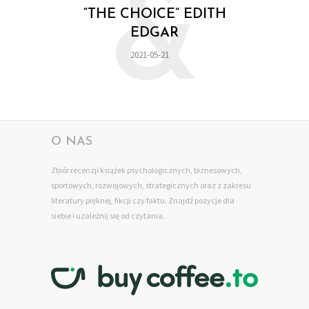
&
“THE CHOICE” EDITH
EDGAR
2021-05-21
O NAS
Zbiór recenzji książek psychologicznych, biznesowych,
sportowych, rozwojowych, strategicznych oraz z zakresu
literatury pięknej, fikcji czy faktu. Znajdź pozycje dla
siebie
i uzależnij się od czytania.