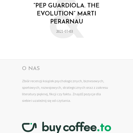
&
“PEP GUARDIOLA. THE
EVOLUTION” MARTI
PERARNAU
2021-07-03
O NAS
Zbiór recenzji książek psychologicznych, biznesowych,
sportowych, rozwojowych, strategicznych oraz z zakresu
literatury pięknej, fikcji czy faktu. Znajdź pozycje dla
siebie
i uzależnij się od czytania.