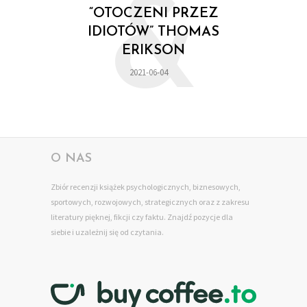
&
“OTOCZENI PRZEZ
IDIOTÓW” THOMAS
ERIKSON
2021-06-04
O NAS
Zbiór recenzji książek psychologicznych, biznesowych,
sportowych, rozwojowych, strategicznych oraz z zakresu
literatury pięknej, fikcji czy faktu. Znajdź pozycje dla
siebie
i uzależnij się od czytania.