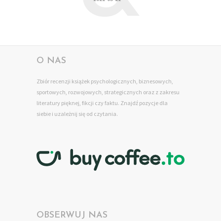
O NAS
Zbiór recenzji książek psychologicznych, biznesowych,
sportowych, rozwojowych, strategicznych oraz z zakresu
literatury pięknej, fikcji czy faktu. Znajdź pozycje dla
siebie
i uzależnij się od czytania.
OBSERWUJ NAS