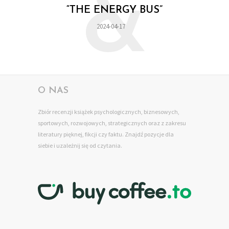
&
“THE ENERGY BUS”
2024-04-17
O NAS
Zbiór recenzji książek psychologicznych, biznesowych,
sportowych, rozwojowych, strategicznych oraz z zakresu
literatury pięknej, fikcji czy faktu. Znajdź pozycje dla
siebie
i uzależnij się od czytania.