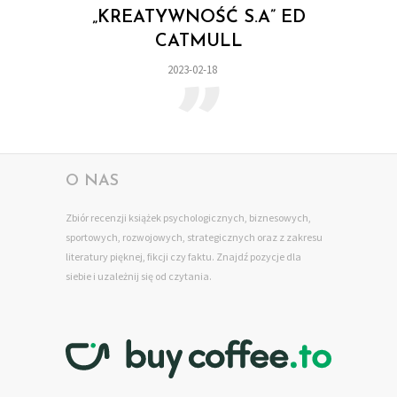
„
„KREATYWNOŚĆ S.A” ED
CATMULL
2023-02-18
O NAS
Zbiór recenzji książek psychologicznych, biznesowych,
sportowych, rozwojowych, strategicznych oraz z zakresu
literatury pięknej, fikcji czy faktu. Znajdź pozycje dla
siebie
i uzależnij się od czytania.