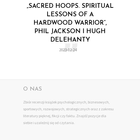
„SACRED HOOPS. SPIRITUAL
„
LESSONS OF A
HARDWOOD WARRIOR”,
PHIL JACKSON I HUGH
DELEHANTY
2023-02-24
O NAS
Zbiór recenzji książek psychologicznych, biznesowych,
sportowych, rozwojowych, strategicznych oraz z zakresu
literatury pięknej, fikcji czy faktu. Znajdź pozycje dla
siebie
i uzależnij się od czytania.