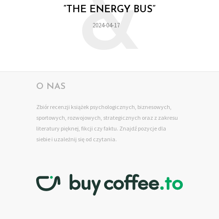
&
“THE ENERGY BUS”
2024-04-17
O NAS
Zbiór recenzji książek psychologicznych, biznesowych,
sportowych, rozwojowych, strategicznych oraz z zakresu
literatury pięknej, fikcji czy faktu. Znajdź pozycje dla
siebie
i uzależnij się od czytania.